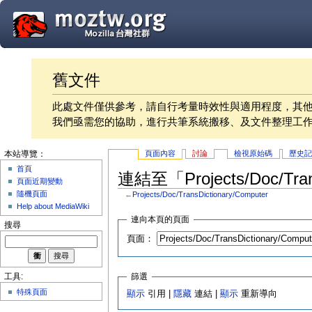
舊文件
此處文件僅供參考，請自行考量時效性與適用程度，其
我們亟需您的協助，進行共筆系統搬移、及文件整理工
頁面內容
討論
檢視原始碼
歷史
本站導覽：
首頁
連結至「Projects/Doc/Tra
頁面近期變動
隨機頁面
←
Projects/Doc/TransDictionary/Computer
Help about MediaWiki
連向本頁的頁面
搜尋
頁面：
篩選
工具:
特殊頁面
顯示
引用 |
隱藏
連結 |
顯示
重新導向