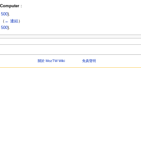
y/Computer
：
|
500
).
‎
（
← 連結
）
|
500
).
關於 MozTW Wiki
免責聲明