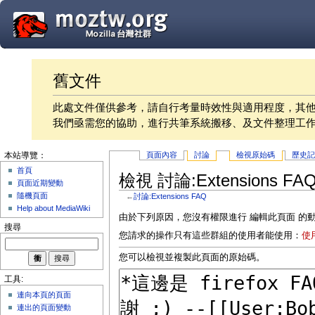
舊文件
此處文件僅供參考，請自行考量時效性與適用程度，其
我們亟需您的協助，進行共筆系統搬移、及文件整理工
頁面內容
討論
檢視原始碼
歷史
本站導覽：
首頁
檢視 討論:Extensions F
頁面近期變動
隨機頁面
←
討論:Extensions FAQ
Help about MediaWiki
由於下列原因，您沒有權限進行 編輯此頁面 的
搜尋
您請求的操作只有這些群組的使用者能使用：
使
您可以檢視並複製此頁面的原始碼。
工具:
連向本頁的頁面
連出的頁面變動