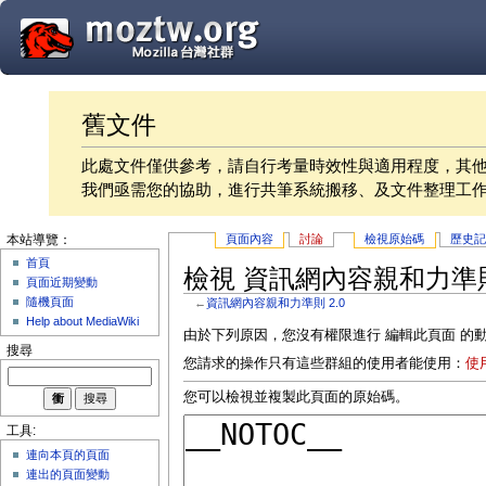
舊文件
此處文件僅供參考，請自行考量時效性與適用程度，其
我們亟需您的協助，進行共筆系統搬移、及文件整理工
頁面內容
討論
檢視原始碼
歷史
本站導覽：
首頁
檢視 資訊網內容親和力準則 
頁面近期變動
隨機頁面
←
資訊網內容親和力準則 2.0
Help about MediaWiki
由於下列原因，您沒有權限進行 編輯此頁面 的
搜尋
您請求的操作只有這些群組的使用者能使用：
使
您可以檢視並複製此頁面的原始碼。
工具:
連向本頁的頁面
連出的頁面變動