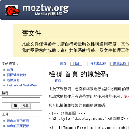
舊文件
此處文件僅供參考，請自行考量時效性與適用程度，其
我們亟需您的協助，進行共筆系統搬移、及文件整理工
首頁
討論
檢視原始碼
歷史記錄
本站導覽：
首頁
檢視 首頁 的原始碼
頁面近期變動
隨機頁面
←
首頁
Help about MediaWiki
由於下列原因，您沒有權限進行 編輯此頁面 的
搜尋
您請求的操作只有這些群組的使用者能使用：
使
您可以檢視並複製此頁面的原始碼。
工具:
連向本頁的頁面
連出的頁面變動