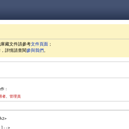
他庫藏文件請參考
文件頁面
；
作，詳情請查閱
參與我們
。
動作：
用者
、
管理員