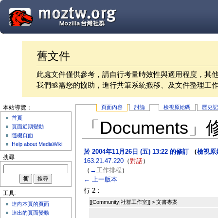
舊文件
此處文件僅供參考，請自行考量時效性與適用程度，其
我們亟需您的協助，進行共筆系統搬移、及文件整理工
頁面內容
討論
檢視原始碼
歷史
本站導覽：
首頁
「Documents
頁面近期變動
隨機頁面
Help about MediaWiki
於 2004年11月26日 (五) 13:22 的修訂
（
檢視原
搜尋
163.21.47.220
（
對話
）
（
→
工作排程
）
← 上一版本
行 2：
工具:
[[Community|社群工作室]] > 文書專案
連向本頁的頁面
連出的頁面變動