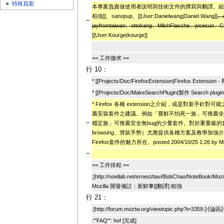
特殊頁面
本專案負責做使用者說明與技術文件的撰寫與翻譯。組員有[[U
柏強]]、sanopup、[[User:Danielwang|Daniel Wang]]
、
−
jayfromtaiwan、ottokang、MilchFlasche、josesun、C
[[User:Kourge|kourge]]
== 工作徵求 ==
行 10：
* [[Projects/Doc/FirefoxExtension|Firefox Extens
* [[Projects/Doc/MakeSearchPlugin|製作 Search plugin
* Firefox 各種 extension之介紹，或是對新手針
薦安裝套件之建議。例如「嘗鮮不怕死一族」可推薦全
−
穩定族」可推薦安全無bug的少量套件。對於重量級的套
browsing、滑鼠手勢）尤應提供各種方案及教學加
Firefox套件的魅力所在。posted 2004/10/25 1:26 by Mil
−
== 工作排程 ==
;[http://noellab.net/ernest/tavi/BobChao/NoteBook/M
Mozilla 開發備註：新鮮事][翻譯]:柏強
行 21：
:[http://forum.moztw.org/viewtopic.php?t=3359 討論
:'''FAQ''': hof [完成]