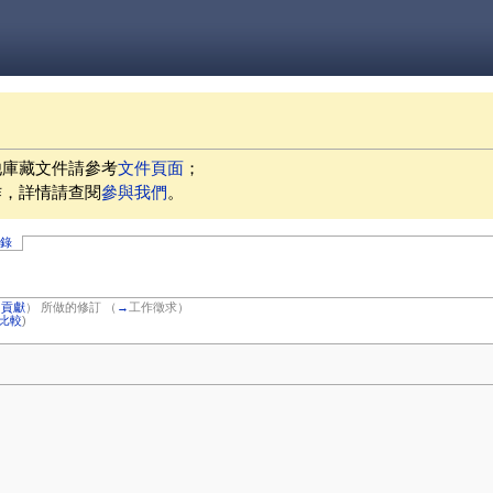
他庫藏文件請參考
文件頁面
；
作，詳情請查閱
參與我們
。
記錄
|
貢獻
）
所做的修訂
（
→
工作徵求
）
比較
)