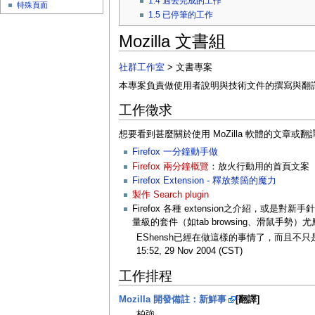
1.4
過去完成的工作
特殊頁面
1.5
已停筆的工作
Mozilla 文書組
社群工作室
> 文書專案
本專案負責做使用者說明與技術文件的撰寫與翻
工作徵求
想要看到甚麼關於使用 MoZilla 軟體的文章或
Firefox 一分鐘動手做
Firefox 兩分鐘概覽
：放火行動用的首頁文案
Firefox Extension - 釋放禁箇的魔力
製作 Search plugin
Firefox 各種 extension之介
量級的套件（如tab browsing、滑鼠手勢）尤應
EShensh已經在做這樣的事情了，而且不只
15:52, 29 Nov 2004 (CST)
工作排程
Mozilla 開發備註：新鮮事
[翻譯]
柏強