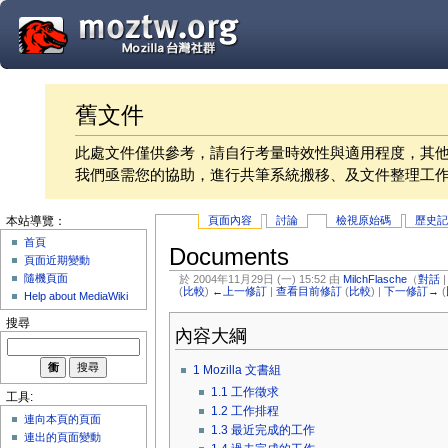
舊文件
此處文件僅供參考，請自行考量時效性與適用程度，其
我們亟需您的協助，進行共筆系統搬移、及文件整理工
頁面內容
討論
檢視原始碼
歷史
本站導覽：
首頁
Documents
頁面近期變動
隨機頁面
於 2004年11月29日 (一) 15:52 由
MilchFlasche
（
對話
(
比較
)
←上一修訂
|
查看目前修訂
(
比較
) |
下一修訂→
(
Help about MediaWiki
搜尋
內容大綱
1
Mozilla 文書組
1.1
工作徵求
工具:
1.2
工作排程
連向本頁的頁面
1.3
最近完成的工作
連出的頁面變動