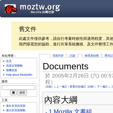
舊文件
此處文件僅供參考，請自行考量時效性與適用程度，其
我們亟需您的協助，進行共筆系統搬移、及文件整理工
頁面內容
討論
檢視原始碼
歷史
本站導覽：
首頁
Documents
頁面近期變動
隨機頁面
於 2005年2月26日 (六) 00:
Help about MediaWiki
程
）
搜尋
(
比較
)
←上一修訂
|
查看目前修訂
(
比較
) |
下一修訂→
(
內容大綱
工具:
連向本頁的頁面
1
Mozilla 文書組
連出的頁面變動