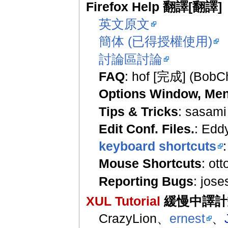
Firefox Help 翻譯[翻譯]
英文原文
簡体 (已得授權使用)
討論區討論
FAQ
: hof [完成] (Bo
Options Window, Me
Tips & Tricks
: sasami
Edit Conf. Files.
: Edd
keyboard shortcuts
Mouse Shortcuts
: ot
Reporting Bugs
: jos
XUL Tutorial
緩慢中譯計
CrazyLion、
ernest
、