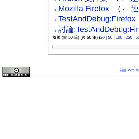
Mozilla Firefox
‎
（
← 
TestAndDebug:Firefox
討論:TestAndDebug:Fir
檢視 (前 50 筆) (後 50 筆) (
20
|
50
|
100
|
250
|
5
關於 MozTW 