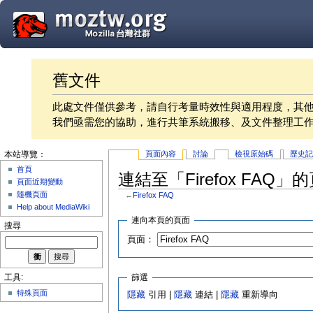
舊文件
此處文件僅供參考，請自行考量時效性與適用程度，其
我們亟需您的協助，進行共筆系統搬移、及文件整理工
頁面內容
討論
檢視原始碼
歷史
本站導覽：
首頁
連結至「Firefox FAQ」
頁面近期變動
隨機頁面
←
Firefox FAQ
Help about MediaWiki
連向本頁的頁面
搜尋
頁面：
篩選
工具:
特殊頁面
隱藏
引用 |
隱藏
連結 |
隱藏
重新導向