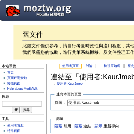
舊文件
此處文件僅供參考，請自行考量時效性與適用程度，其
我們亟需您的協助，進行共筆系統搬移、及文件整理工
使用者頁面
討論
檢視原始碼
歷
本站導覽：
首頁
連結至「使用者:KaurJm
頁面近期變動
隨機頁面
←
使用者:KaurJmeb
Help about MediaWiki
連向本頁的頁面
搜尋
頁面：
篩選
工具:
使用者貢獻
隱藏
引用 |
隱藏
連結 |
顯示
重新導向
特殊頁面