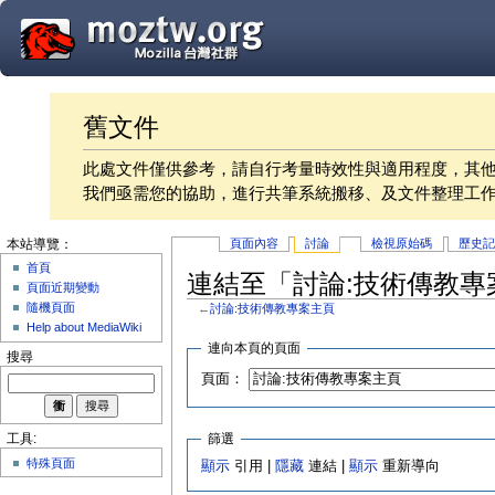
舊文件
此處文件僅供參考，請自行考量時效性與適用程度，其
我們亟需您的協助，進行共筆系統搬移、及文件整理工
頁面內容
討論
檢視原始碼
歷史
本站導覽：
首頁
連結至「討論:技術傳教專
頁面近期變動
隨機頁面
←
討論:技術傳教專案主頁
Help about MediaWiki
連向本頁的頁面
搜尋
頁面：
篩選
工具:
特殊頁面
顯示
引用 |
隱藏
連結 |
顯示
重新導向