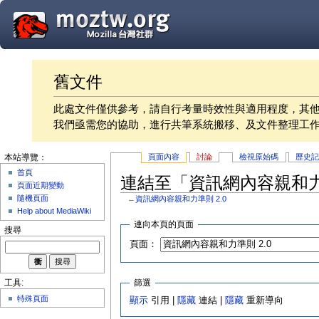
舊文件
此處文件僅供參考，請自行考量時效性與適用程度，其
我們亟需您的協助，進行共筆系統搬移、及文件整理工
頁面內容
討論
檢視原始碼
歷史
本站導覽：
首頁
連結至「資訊網內容親和力準
頁面近期變動
隨機頁面
←
資訊網內容親和力準則 2.0
Help about MediaWiki
連向本頁的頁面
搜尋
頁面：
篩選
工具:
特殊頁面
顯示
引用 |
隱藏
連結 |
隱藏
重新導向