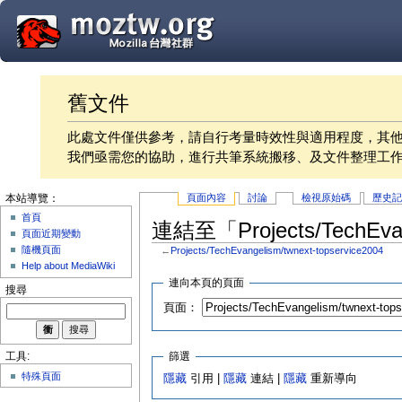
舊文件
此處文件僅供參考，請自行考量時效性與適用程度，其
我們亟需您的協助，進行共筆系統搬移、及文件整理工
頁面內容
討論
檢視原始碼
歷史
本站導覽：
首頁
連結至「Projects/TechEvan
頁面近期變動
隨機頁面
←
Projects/TechEvangelism/twnext-topservice2004
Help about MediaWiki
連向本頁的頁面
搜尋
頁面：
篩選
工具:
特殊頁面
隱藏
引用 |
隱藏
連結 |
隱藏
重新導向