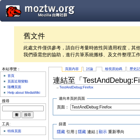
舊文件
此處文件僅供參考，請自行考量時效性與適用程度，其
我們亟需您的協助，進行共筆系統搬移、及文件整理工
頁面內容
討論
檢視原始碼
歷史
本站導覽：
首頁
連結至「TestAndDebug:F
頁面近期變動
隨機頁面
←
TestAndDebug:Firefox
Help about MediaWiki
連向本頁的頁面
搜尋
頁面：
篩選
工具:
特殊頁面
隱藏
引用 |
隱藏
連結 |
顯示
重新導向