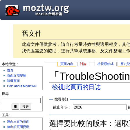
舊文件
此處文件僅供參考，請自行考量時效性與適用程度，其
我們亟需您的協助，進行共筆系統搬移、及文件整理工
頁面內容
討論
檢視原始碼
歷史
本站導覽：
首頁
「TroubleSho
頁面近期變動
隨機頁面
檢視此頁面的日誌
Help about MediaWiki
搜尋
搜尋修訂
截止年份：
工具:
選擇要比較的版本：選取要
連向本頁的頁面
連出的頁面變動