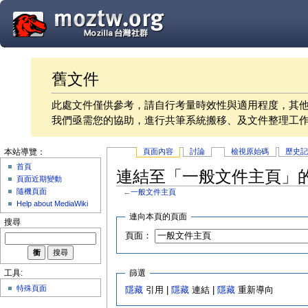
舊文件
此處文件僅供參考，請自行考量時效性與適用程度，其
我們亟需您的協助，進行共筆系統搬移、及文件整理工
頁面內容
討論
檢視原始碼
歷史
本站導覽：
首頁
連結至「一般文件主頁」
頁面近期變動
隨機頁面
←
一般文件主頁
Help about MediaWiki
連向本頁的頁面
搜尋
頁面：
篩選
工具:
特殊頁面
隱藏
引用 |
隱藏
連結 |
隱藏
重新導向