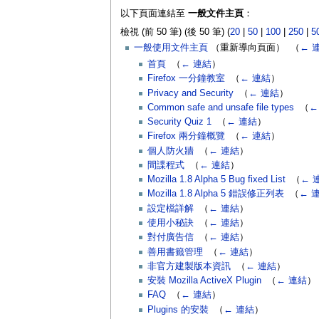
以下頁面連結至
一般文件主頁
：
檢視 (前 50 筆) (後 50 筆) (
20
|
50
|
100
|
250
|
5
一般使用文件主頁
（重新導向頁面） ‎
（
← 
首頁
‎
（
← 連結
）
Firefox 一分鐘教室
‎
（
← 連結
）
Privacy and Security
‎
（
← 連結
）
Common safe and unsafe file types
‎
（
←
Security Quiz 1
‎
（
← 連結
）
Firefox 兩分鐘概覽
‎
（
← 連結
）
個人防火牆
‎
（
← 連結
）
間諜程式
‎
（
← 連結
）
Mozilla 1.8 Alpha 5 Bug fixed List
‎
（
← 
Mozilla 1.8 Alpha 5 錯誤修正列表
‎
（
← 
設定檔詳解
‎
（
← 連結
）
使用小秘訣
‎
（
← 連結
）
對付廣告信
‎
（
← 連結
）
善用書籤管理
‎
（
← 連結
）
非官方建製版本資訊
‎
（
← 連結
）
安裝 Mozilla ActiveX Plugin
‎
（
← 連結
）
FAQ
‎
（
← 連結
）
Plugins 的安裝
‎
（
← 連結
）