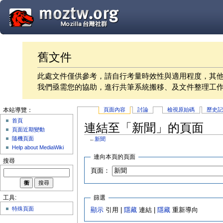
舊文件
此處文件僅供參考，請自行考量時效性與適用程度，其
我們亟需您的協助，進行共筆系統搬移、及文件整理工
頁面內容
討論
檢視原始碼
歷史
本站導覽：
首頁
連結至「新聞」的頁面
頁面近期變動
隨機頁面
←
新聞
Help about MediaWiki
連向本頁的頁面
搜尋
頁面：
篩選
工具:
特殊頁面
顯示
引用 |
隱藏
連結 |
隱藏
重新導向