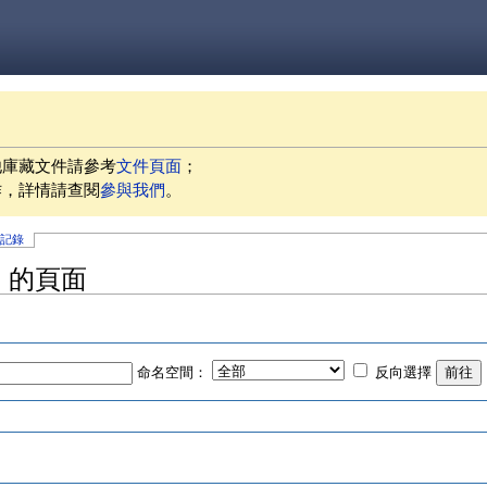
他庫藏文件請參考
文件頁面
；
作，詳情請查閱
參與我們
。
史記錄
n」的頁面
命名空間：
反向選擇