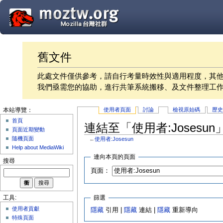
舊文件
此處文件僅供參考，請自行考量時效性與適用程度，其
我們亟需您的協助，進行共筆系統搬移、及文件整理工
使用者頁面
討論
檢視原始碼
歷
本站導覽：
首頁
連結至「使用者:Josesu
頁面近期變動
隨機頁面
←
使用者:Josesun
Help about MediaWiki
連向本頁的頁面
搜尋
頁面：
篩選
工具:
使用者貢獻
隱藏
引用 |
隱藏
連結 |
隱藏
重新導向
特殊頁面